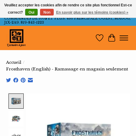
Veuillez accepter les cookies afin de rendre ce site plus fonctionnel Est-ce
correct?
Oui
Non
En savoir plus sur les témoins (cookies) »
LIVRAISON GRATUITE AU QUÉBEC ET ONTARIO POUR LES
COMMANDES DE 100$ ET PLUS. 436 PRINCIPALE OUEST, MAGOG,
J1X-2A9. 819-843-1223
Liste de souh
Panier
Accueil
/
Frosthaven (English) - Ramassage en magasin seulement
Product image slideshow Items