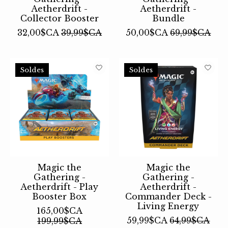
Aetherdrift -
Aetherdrift -
Collector Booster
Bundle
32,00$CA
39,99$CA
50,00$CA
69,99$CA
Soldes
Soldes
Magic the
Magic the
Gathering -
Gathering -
Aetherdrift - Play
Aetherdrift -
Booster Box
Commander Deck -
Living Energy
165,00$CA
59,99$CA
64,99$CA
199,99$CA