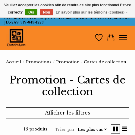
Veuillez accepter les cookies afin de rendre ce site plus fonctionnel Est-ce
correct?
Oui
Non
En savoir plus sur les témoins (cookies) »
LIVRAISON GRATUITE AU QUÉBEC ET ONTARIO POUR LES
COMMANDES DE 100$ ET PLUS. 436 PRINCIPALE OUEST, MAGOG,
J1X-2A9. 819-843-1223
Liste de souh
Panier
Accueil
/
Promotions
/
Promotion - Cartes de collection
Promotion - Cartes de
collection
Afficher les filtres
15 produits
Trier par
Les plus vus