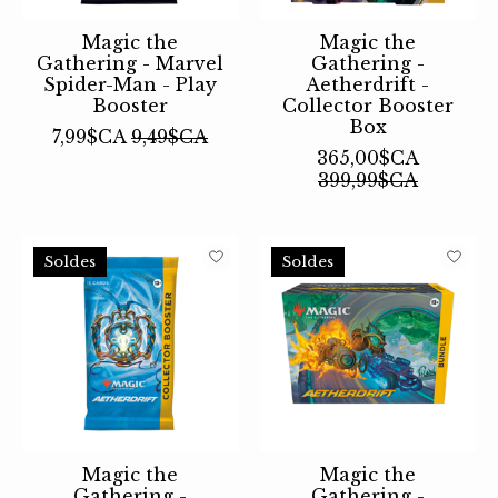
Magic the
Magic the
Gathering - Marvel
Gathering -
Spider-Man - Play
Aetherdrift -
Booster
Collector Booster
Box
7,99$CA
9,49$CA
365,00$CA
399,99$CA
Soldes
Soldes
Magic the
Magic the
Gathering -
Gathering -