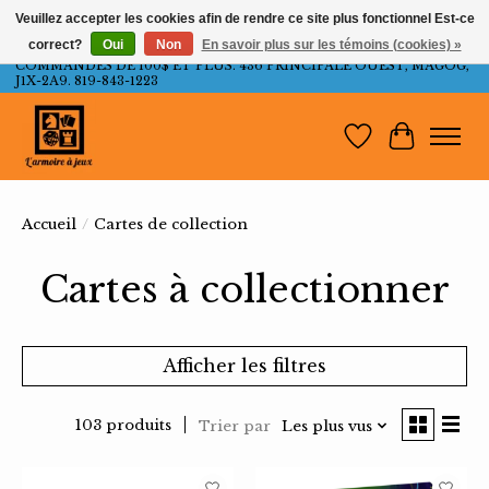
Veuillez accepter les cookies afin de rendre ce site plus fonctionnel Est-ce
correct?
Oui
Non
En savoir plus sur les témoins (cookies) »
LIVRAISON GRATUITE AU QUÉBEC ET ONTARIO POUR LES
COMMANDES DE 100$ ET PLUS. 436 PRINCIPALE OUEST, MAGOG,
J1X-2A9. 819-843-1223
Liste de souh
Panier
Accueil
/
Cartes de collection
Cartes à collectionner
Afficher les filtres
103 produits
Trier par
Les plus vus