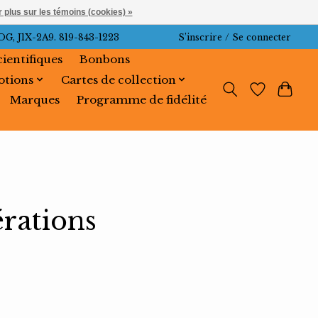
 plus sur les témoins (cookies) »
J1X-2A9. 819-843-1223
S’inscrire / Se connecter
cientifiques
Bonbons
tions
Cartes de collection
Marques
Programme de fidélité
rations