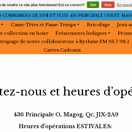
n de rendre ce site plus fonctionnel Est-ce correct?
Oui
Non
En savoir
OMMANDES DE 100$ ET PLUS. 436 PRINCIPALE OUEST, MAGOG, 
Casse-Têtes et Passe-Temps
Bricolage
Jeux s
e collection en boite
Évènements ludiques
Promo
trapage de notre collaborateur à Rythme FM 93.7/98.1
Cartes Cadeaux
tez-nous et heures d’opé
436 Principale O, Magog, Qc, J1X-2A9
Heures d'opérations ESTIVALES: