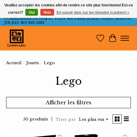
Veuillez accepter les cookies afin de rendre ce site plus fonctionnel Est-ce
correct?
Oui
Non
En savoir plus sur les témoins (cookies) »
LIVRAISON GRATUITE AU QUÉBEC ET ONTARIO POUR LES
COMMANDES DE 100$ ET PLUS. 436 PRINCIPALE OUEST, MAGOG,
J1X-2A9. 819-843-1223
Liste de souh
Panier
Accueil
/
Jouets
/
Lego
Lego
Afficher les filtres
50 produits
Trier par
Les plus vus