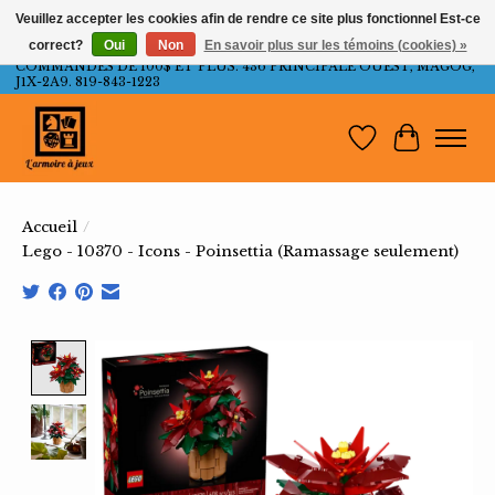
Veuillez accepter les cookies afin de rendre ce site plus fonctionnel Est-ce
correct?
Oui
Non
En savoir plus sur les témoins (cookies) »
LIVRAISON GRATUITE AU QUÉBEC ET ONTARIO POUR LES
COMMANDES DE 100$ ET PLUS. 436 PRINCIPALE OUEST, MAGOG,
J1X-2A9. 819-843-1223
Liste de souh
Panier
Accueil
/
Lego - 10370 - Icons - Poinsettia (Ramassage seulement)
Product image slideshow Items