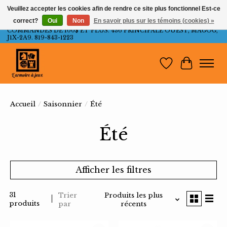
Veuillez accepter les cookies afin de rendre ce site plus fonctionnel Est-ce
correct?
Oui
Non
En savoir plus sur les témoins (cookies) »
LIVRAISON GRATUITE AU QUÉBEC ET ONTARIO POUR LES
COMMANDES DE 100$ ET PLUS. 436 PRINCIPALE OUEST, MAGOG,
J1X-2A9. 819-843-1223
Liste de souh
Panier
Accueil
/
Saisonnier
/
Été
Été
Afficher les filtres
31
Trier
Produits les plus
produits
par
récents