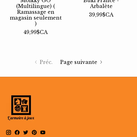
Molkky GO
Buki France -
(Multilingue) (
Arbalète
Ramassage en
39,99$CA
magasin seulement
)
49,99$CA
Préc.
Page suivante