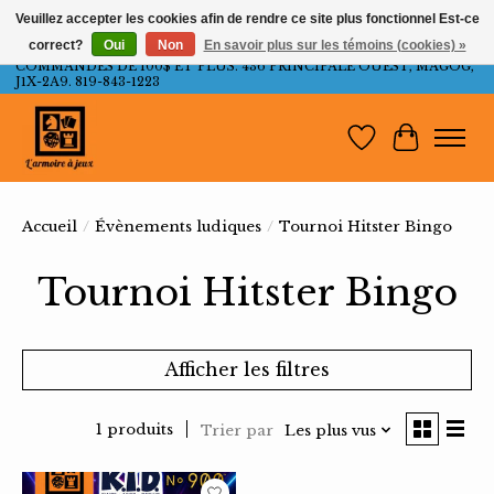
Veuillez accepter les cookies afin de rendre ce site plus fonctionnel Est-ce
correct?
Oui
Non
En savoir plus sur les témoins (cookies) »
LIVRAISON GRATUITE AU QUÉBEC ET ONTARIO POUR LES
COMMANDES DE 100$ ET PLUS. 436 PRINCIPALE OUEST, MAGOG,
J1X-2A9. 819-843-1223
Liste de souh
Panier
Accueil
/
Évènements ludiques
/
Tournoi Hitster Bingo
Tournoi Hitster Bingo
Afficher les filtres
1 produits
Trier par
Les plus vus