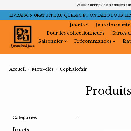
Veuillez accepter les cookies afi
LIVRAISON GRATUITE AU QUÉBEC ET ONTARIO POUR LES C
Jouets
Jeux de société
Pour les collectionneurs
Cartes d
Saisonnier
Précommandes
Rat
Accueil
/
Mots-clés
/
Cephalofair
Produits
Catégories
Jouets