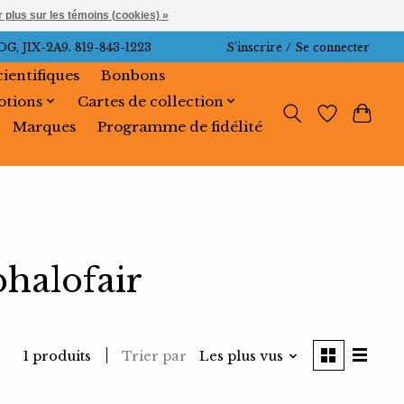
 plus sur les témoins (cookies) »
J1X-2A9. 819-843-1223
S’inscrire / Se connecter
cientifiques
Bonbons
tions
Cartes de collection
Marques
Programme de fidélité
phalofair
Trier par
Les plus vus
1 produits