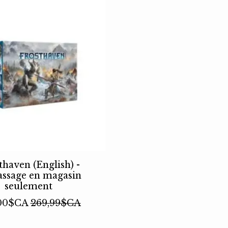
thaven (English) -
ssage en magasin
seulement
00$CA
269,99$CA