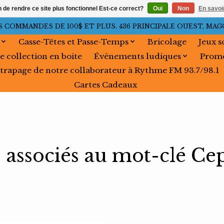
n de rendre ce site plus fonctionnel Est-ce correct?
Oui
Non
En savoir
OMMANDES DE 100$ ET PLUS. 436 PRINCIPALE OUEST, MAGOG, 
Casse-Têtes et Passe-Temps
Bricolage
Jeux s
e collection en boite
Évènements ludiques
Promo
trapage de notre collaborateur à Rythme FM 93.7/98.1
Cartes Cadeaux
 associés au mot-clé Ce