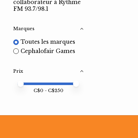
collaborateur à Rythme
FM 93.7/98.1
Marques
Toutes les marques
Cephalofair Games
Prix
Prix minimum
Price maximum value
C$
0
- C$
250