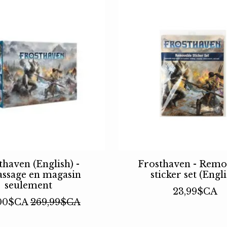
thaven (English) -
Frosthaven - Remo
ssage en magasin
sticker set (Engli
seulement
23,99$CA
00$CA
269,99$CA