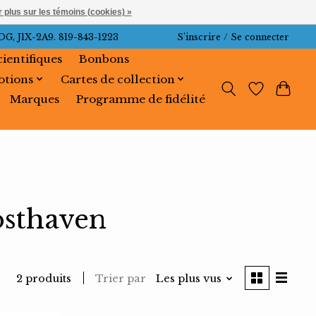
 plus sur les témoins (cookies) »
J1X-2A9. 819-843-1223
S’inscrire / Se connecter
cientifiques
Bonbons
tions
Cartes de collection
Marques
Programme de fidélité
osthaven
Trier par
Les plus vus
2 produits