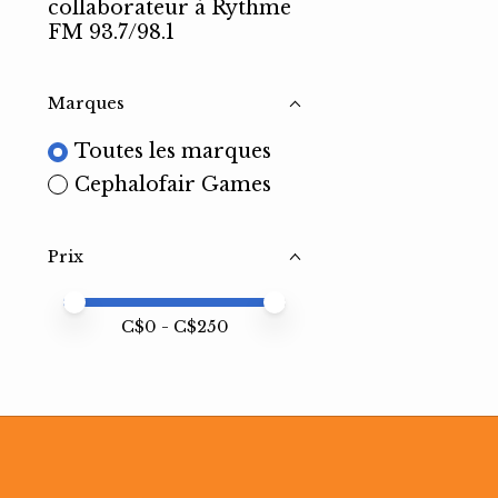
collaborateur à Rythme
FM 93.7/98.1
Marques
Toutes les marques
Cephalofair Games
Prix
Prix minimum
Price maximum value
C$
0
- C$
250