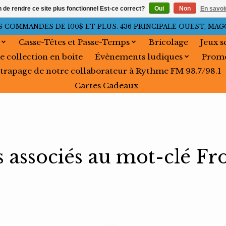
n de rendre ce site plus fonctionnel Est-ce correct?
Oui
Non
En savoir
OMMANDES DE 100$ ET PLUS. 436 PRINCIPALE OUEST, MAGOG, 
Casse-Têtes et Passe-Temps
Bricolage
Jeux s
e collection en boite
Évènements ludiques
Promo
trapage de notre collaborateur à Rythme FM 93.7/98.1
Cartes Cadeaux
s associés au mot-clé Fr