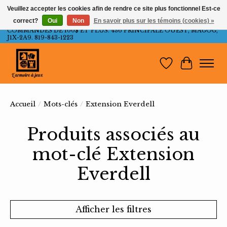
Veuillez accepter les cookies afin de rendre ce site plus fonctionnel Est-ce
correct?
Oui
Non
En savoir plus sur les témoins (cookies) »
LIVRAISON GRATUITE AU QUÉBEC ET ONTARIO POUR LES
COMMANDES DE 100$ ET PLUS. 436 PRINCIPALE OUEST, MAGOG,
J1X-2A9. 819-843-1223
Liste de souh
Panier
Accueil
/
Mots-clés
/
Extension Everdell
Produits associés au
mot-clé Extension
Everdell
Afficher les filtres