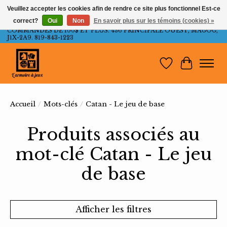
Veuillez accepter les cookies afin de rendre ce site plus fonctionnel Est-ce
correct?
Oui
Non
En savoir plus sur les témoins (cookies) »
LIVRAISON GRATUITE AU QUÉBEC ET ONTARIO POUR LES
COMMANDES DE 100$ ET PLUS. 436 PRINCIPALE OUEST, MAGOG,
J1X-2A9. 819-843-1223
Liste de souh
Panier
Accueil
/
Mots-clés
/
Catan - Le jeu de base
Produits associés au
mot-clé Catan - Le jeu
de base
Afficher les filtres