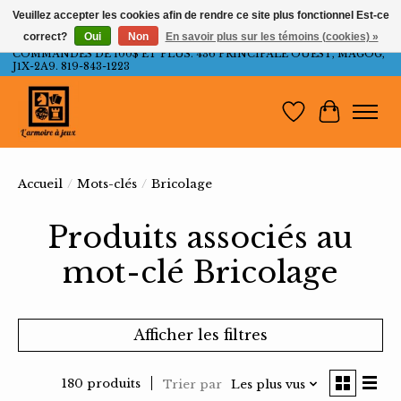
Veuillez accepter les cookies afin de rendre ce site plus fonctionnel Est-ce
correct?
Oui
Non
En savoir plus sur les témoins (cookies) »
LIVRAISON GRATUITE AU QUÉBEC ET ONTARIO POUR LES
COMMANDES DE 100$ ET PLUS. 436 PRINCIPALE OUEST, MAGOG,
J1X-2A9. 819-843-1223
Liste de souh
Panier
Accueil
/
Mots-clés
/
Bricolage
Produits associés au
mot-clé Bricolage
Afficher les filtres
180 produits
Trier par
Les plus vus