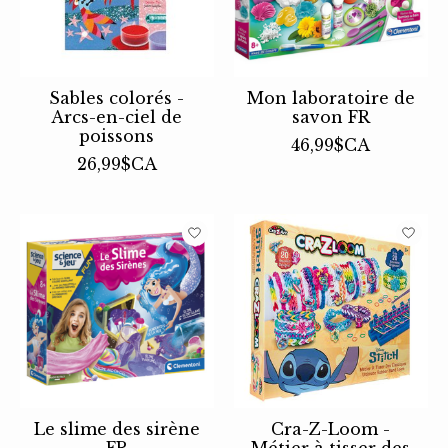
Sables colorés -
Mon laboratoire de
Arcs-en-ciel de
savon FR
poissons
46,99$CA
26,99$CA
Le slime des sirène
Cra-Z-Loom -
FR
Métier à tisser des