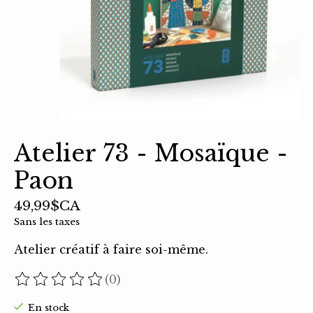
Atelier 73 - Mosaïque -
Paon
49,99$CA
Sans les taxes
Atelier créatif à faire soi-même.
(0)
Ce produit est évalué à
0
sur 5
En stock