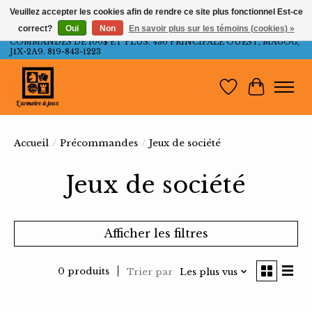
Veuillez accepter les cookies afin de rendre ce site plus fonctionnel Est-ce
correct?
Oui
Non
En savoir plus sur les témoins (cookies) »
LIVRAISON GRATUITE AU QUÉBEC ET ONTARIO POUR LES
COMMANDES DE 100$ ET PLUS. 436 PRINCIPALE OUEST, MAGOG,
J1X-2A9. 819-843-1223
Liste de souh
Panier
Accueil
/
Précommandes
/
Jeux de société
Jeux de société
Afficher les filtres
0 produits
Trier par
Les plus vus