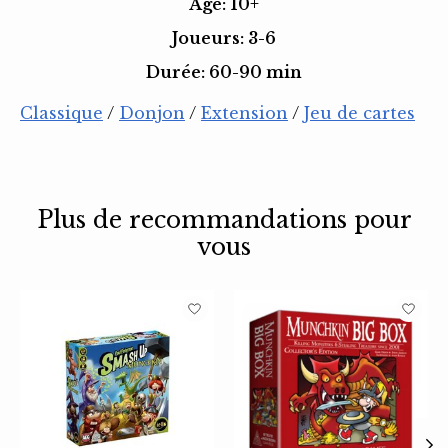
Âge: 10+
Joueurs: 3-6
Durée: 60-90 min
Classique
/
Donjon
/
Extension
/
Jeu de cartes
Plus de recommandations pour
vous
Articles du carrousel de produits