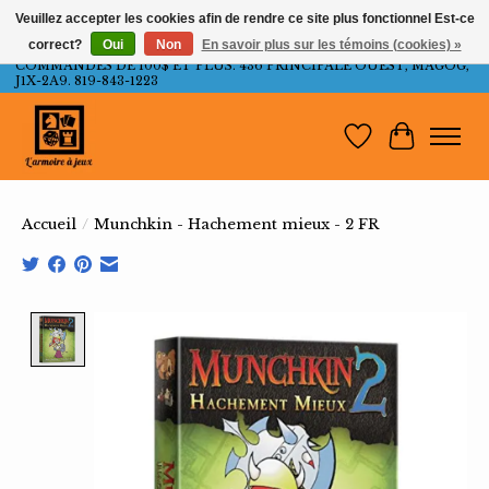
Veuillez accepter les cookies afin de rendre ce site plus fonctionnel Est-ce
correct?
Oui
Non
En savoir plus sur les témoins (cookies) »
LIVRAISON GRATUITE AU QUÉBEC ET ONTARIO POUR LES
COMMANDES DE 100$ ET PLUS. 436 PRINCIPALE OUEST, MAGOG,
J1X-2A9. 819-843-1223
Liste de souh
Panier
Accueil
/
Munchkin - Hachement mieux - 2 FR
Product image slideshow Items