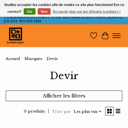
Veuillez accepter les cookies afin de rendre ce site plus fonctionnel Est-ce
correct?
Oui
Non
En savoir plus sur les témoins (cookies) »
LIVRAISON GRATUITE AU QUÉBEC ET ONTARIO POUR LES
COMMANDES DE 100$ ET PLUS. 436 PRINCIPALE OUEST, MAGOG,
J1X-2A9. 819-843-1223
Liste de souh
Panier
Accueil
/
Marques
/
Devir
Devir
Afficher les filtres
0 produits
Trier par
Les plus vus