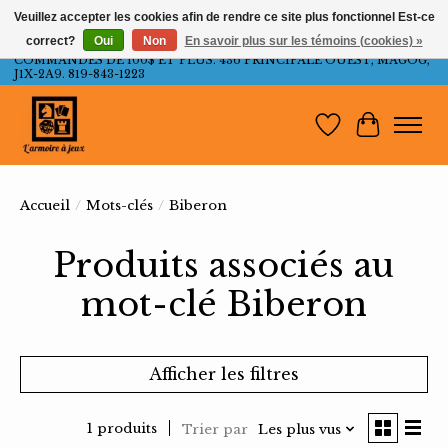
Veuillez accepter les cookies afin de rendre ce site plus fonctionnel Est-ce
correct?
Oui
Non
En savoir plus sur les témoins (cookies) »
LIVRAISON GRATUITE AU QUÉBEC ET ONTARIO POUR LES
COMMANDES DE 100$ ET PLUS. 436 PRINCIPALE OUEST, MAGOG,
J1X-2A9. 819-843-1223
Liste de souh
Panier
Accueil
/
Mots-clés
/
Biberon
Produits associés au
mot-clé Biberon
Afficher les filtres
1 produits
Trier par
Les plus vus