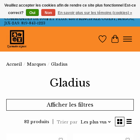
Veuillez accepter les cookies afin de rendre ce site plus fonctionnel Est-ce
correct?
Oui
Non
En savoir plus sur les témoins (cookies) »
LIVRAISON GRATUITE AU QUÉBEC ET ONTARIO POUR LES
COMMANDES DE 100$ ET PLUS. 436 PRINCIPALE OUEST, MAGOG,
J1X-2A9. 819-843-1223
Liste de souh
Panier
Accueil
/
Marques
/
Gladius
Gladius
Afficher les filtres
82 produits
Trier par
Les plus vus