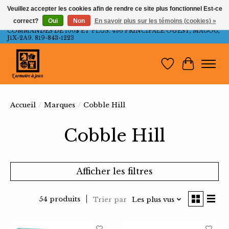
Veuillez accepter les cookies afin de rendre ce site plus fonctionnel Est-ce
correct?
Oui
Non
En savoir plus sur les témoins (cookies) »
LIVRAISON GRATUITE AU QUÉBEC ET ONTARIO POUR LES
COMMANDES DE 100$ ET PLUS. 436 PRINCIPALE OUEST, MAGOG,
J1X-2A9. 819-843-1223
Liste de souh
Panier
Accueil
/
Marques
/
Cobble Hill
Cobble Hill
Afficher les filtres
54 produits
Trier par
Les plus vus