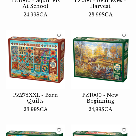
PZ1000 - Squirrels
PZ500 - Bear Eyes -
At School
Harvest
24,99$CA
23,99$CA
PZ275XXL - Barn
PZ1000 - New
Quilts
Beginning
23,99$CA
24,99$CA