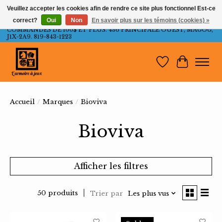
Veuillez accepter les cookies afin de rendre ce site plus fonctionnel Est-ce
correct?
Oui
Non
En savoir plus sur les témoins (cookies) »
LIVRAISON GRATUITE AU QUÉBEC ET ONTARIO POUR LES
COMMANDES DE 100$ ET PLUS. 436 PRINCIPALE OUEST, MAGOG,
J1X-2A9. 819-843-1223
Liste de souh
Panier
Accueil
/
Marques
/
Bioviva
Bioviva
Afficher les filtres
50 produits
Trier par
Les plus vus