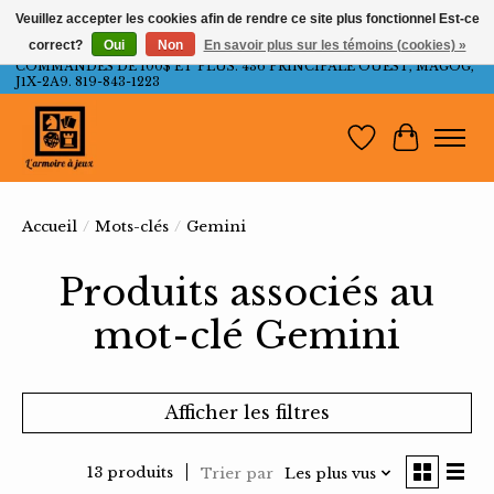
Veuillez accepter les cookies afin de rendre ce site plus fonctionnel Est-ce
correct?
Oui
Non
En savoir plus sur les témoins (cookies) »
LIVRAISON GRATUITE AU QUÉBEC ET ONTARIO POUR LES
COMMANDES DE 100$ ET PLUS. 436 PRINCIPALE OUEST, MAGOG,
J1X-2A9. 819-843-1223
Liste de souh
Panier
Accueil
/
Mots-clés
/
Gemini
Produits associés au
mot-clé Gemini
Afficher les filtres
13 produits
Trier par
Les plus vus