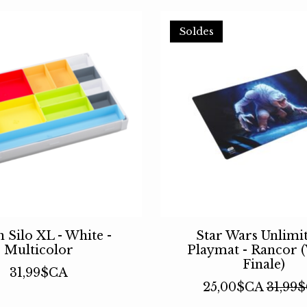
Soldes
 Silo XL - White -
Star Wars Unlimit
Multicolor
Playmat - Rancor (
Finale)
31,99$CA
25,00$CA
31,99