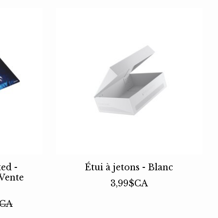
ed -
Étui à jetons - Blanc
Vente
3,99$CA
$CA