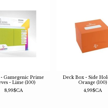
s - Gamegenic Prime
Deck Box - Side Ho
eves - Lime (100)
Orange (100)
8,99$CA
4,99$CA