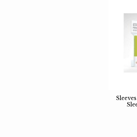
Sleeve
Sle