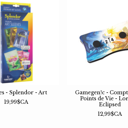
es - Splendor - Art
Gamegen!c - Compt
Points de Vie - L
19,99$CA
Eclipsed
12,99$CA