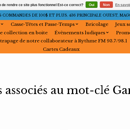
n de rendre ce site plus fonctionnel Est-ce correct?
Oui
Non
En savoir
OMMANDES DE 100$ ET PLUS. 436 PRINCIPALE OUEST, MAGOG, 
Casse-Têtes et Passe-Temps
Bricolage
Jeux s
e collection en boite
Évènements ludiques
Promo
trapage de notre collaborateur à Rythme FM 93.7/98.1
Cartes Cadeaux
s associés au mot-clé G