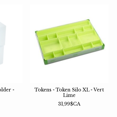
lder -
Tokens - Token Silo XL - Vert
Lime
31,99$CA