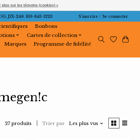
 plus sur les témoins (cookies) »
J1X-2A9. 819-843-1223
S’inscrire / Se connecter
cientifiques
Bonbons
tions
Cartes de collection
Marques
Programme de fidélité
amegen!c
Trier par
Les plus vus
27 produits