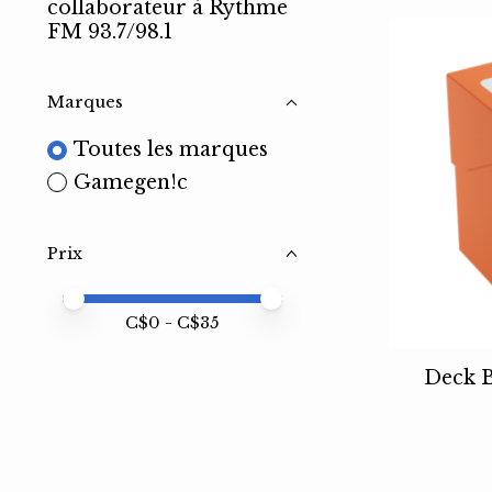
collaborateur à Rythme
FM 93.7/98.1
Marques
Toutes les marques
Gamegen!c
Prix
Prix minimum
Price maximum value
C$
0
- C$
35
Deck B