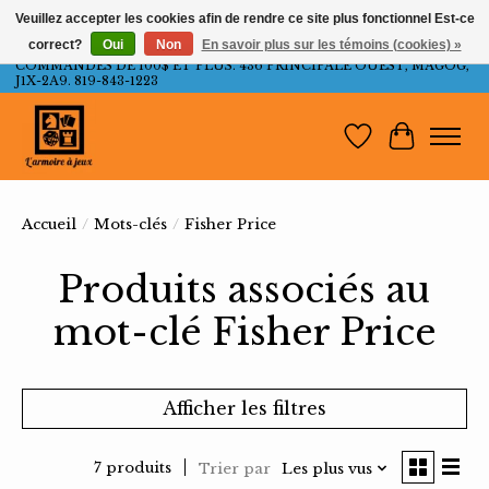
Veuillez accepter les cookies afin de rendre ce site plus fonctionnel Est-ce
correct?
Oui
Non
En savoir plus sur les témoins (cookies) »
LIVRAISON GRATUITE AU QUÉBEC ET ONTARIO POUR LES
COMMANDES DE 100$ ET PLUS. 436 PRINCIPALE OUEST, MAGOG,
J1X-2A9. 819-843-1223
Liste de souh
Panier
Accueil
/
Mots-clés
/
Fisher Price
Produits associés au
mot-clé Fisher Price
Afficher les filtres
7 produits
Trier par
Les plus vus