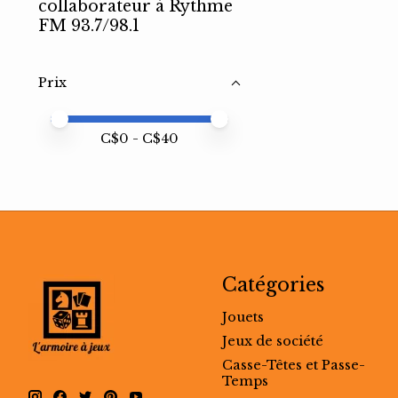
collaborateur à Rythme
FM 93.7/98.1
Prix
Prix minimum
Price maximum value
C$
0
- C$
40
Catégories
Jouets
Jeux de société
Casse-Têtes et Passe-
Temps