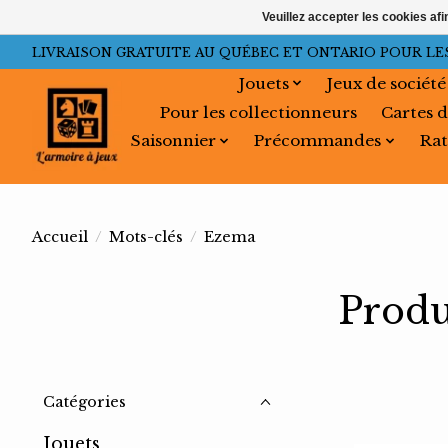
Veuillez accepter les cookies afi
LIVRAISON GRATUITE AU QUÉBEC ET ONTARIO POUR LES C
Jouets
Jeux de société
Pour les collectionneurs
Cartes d
Saisonnier
Précommandes
Rat
Accueil
/
Mots-clés
/
Ezema
Produ
Catégories
Jouets