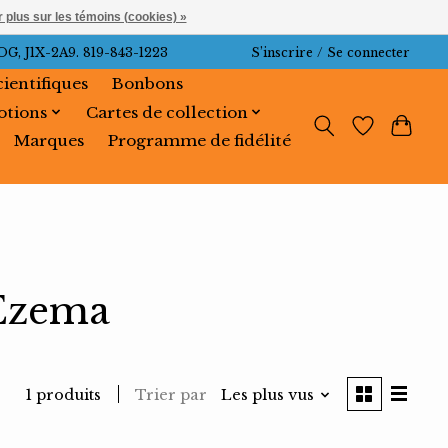
 plus sur les témoins (cookies) »
J1X-2A9. 819-843-1223
S’inscrire / Se connecter
cientifiques
Bonbons
tions
Cartes de collection
Marques
Programme de fidélité
 Ezema
Trier par
Les plus vus
1 produits