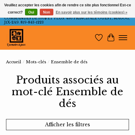
Veuillez accepter les cookies afin de rendre ce site plus fonctionnel Est-ce
correct?
Oui
Non
En savoir plus sur les témoins (cookies) »
LIVRAISON GRATUITE AU QUÉBEC ET ONTARIO POUR LES
COMMANDES DE 100$ ET PLUS. 436 PRINCIPALE OUEST, MAGOG,
J1X-2A9. 819-843-1223
Liste de souh
Panier
Accueil
/
Mots-clés
/
Ensemble de dés
Produits associés au
mot-clé Ensemble de
dés
Afficher les filtres