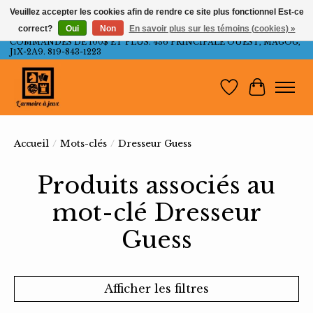
Veuillez accepter les cookies afin de rendre ce site plus fonctionnel Est-ce
correct?
Oui
Non
En savoir plus sur les témoins (cookies) »
LIVRAISON GRATUITE AU QUÉBEC ET ONTARIO POUR LES
COMMANDES DE 100$ ET PLUS. 436 PRINCIPALE OUEST, MAGOG,
J1X-2A9. 819-843-1223
Liste de souh
Panier
Accueil
/
Mots-clés
/
Dresseur Guess
Produits associés au
mot-clé Dresseur
Guess
Afficher les filtres