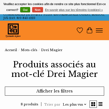
Veuillez accepter les cookies afin de rendre ce site plus fonctionnel Est-ce
correct?
Oui
Non
En savoir plus sur les témoins (cookies) »
LIVRAISON GRATUITE AU QUÉBEC ET ONTARIO POUR LES
COMMANDES DE 100$ ET PLUS. 436 PRINCIPALE OUEST, MAGOG,
J1X-2A9. 819-843-1223
Liste de souh
Panier
Accueil
/
Mots-clés
/
Drei Magier
Produits associés au
mot-clé Drei Magier
Afficher les filtres
8 produits
Trier par
Les plus vus