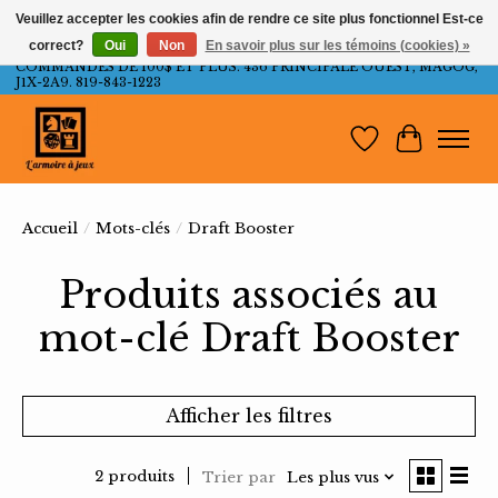
Veuillez accepter les cookies afin de rendre ce site plus fonctionnel Est-ce
correct?
Oui
Non
En savoir plus sur les témoins (cookies) »
LIVRAISON GRATUITE AU QUÉBEC ET ONTARIO POUR LES
COMMANDES DE 100$ ET PLUS. 436 PRINCIPALE OUEST, MAGOG,
J1X-2A9. 819-843-1223
Liste de souh
Panier
Accueil
/
Mots-clés
/
Draft Booster
Produits associés au
mot-clé Draft Booster
Afficher les filtres
2 produits
Trier par
Les plus vus