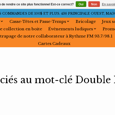
n de rendre ce site plus fonctionnel Est-ce correct?
Oui
Non
En savoir
OMMANDES DE 100$ ET PLUS. 436 PRINCIPALE OUEST, MAGOG, 
Casse-Têtes et Passe-Temps
Bricolage
Jeux s
e collection en boite
Évènements ludiques
Promo
trapage de notre collaborateur à Rythme FM 93.7/98.1
Cartes Cadeaux
ociés au mot-clé Double