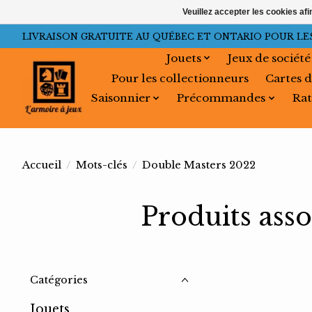
Veuillez accepter les cookies afi
LIVRAISON GRATUITE AU QUÉBEC ET ONTARIO POUR LES C
Jouets
Jeux de société
Pour les collectionneurs
Cartes d
Saisonnier
Précommandes
Rat
Accueil
/
Mots-clés
/
Double Masters 2022
Produits ass
Catégories
Jouets