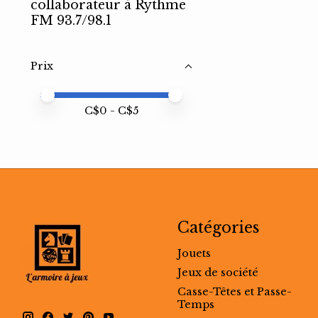
collaborateur à Rythme
FM 93.7/98.1
Prix
Prix minimum
Price maximum value
C$
0
- C$
5
Catégories
Jouets
Jeux de société
Casse-Têtes et Passe-
Temps