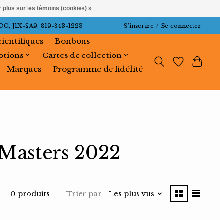
 plus sur les témoins (cookies) »
J1X-2A9. 819-843-1223
S’inscrire / Se connecter
cientifiques
Bonbons
tions
Cartes de collection
Marques
Programme de fidélité
 Masters 2022
Trier par
Les plus vus
0 produits