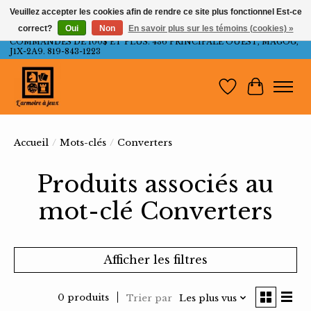
Veuillez accepter les cookies afin de rendre ce site plus fonctionnel Est-ce
correct?
Oui
Non
En savoir plus sur les témoins (cookies) »
LIVRAISON GRATUITE AU QUÉBEC ET ONTARIO POUR LES
COMMANDES DE 100$ ET PLUS. 436 PRINCIPALE OUEST, MAGOG,
J1X-2A9. 819-843-1223
Liste de souh
Panier
Accueil
/
Mots-clés
/
Converters
Produits associés au
mot-clé Converters
Afficher les filtres
0 produits
Trier par
Les plus vus