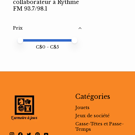
collaborateur à Rythme
FM 93.7/98.1
Prix
Prix minimum
Price maximum value
C$
0
- C$
5
Catégories
Jouets
Jeux de société
Casse-Têtes et Passe-
Temps