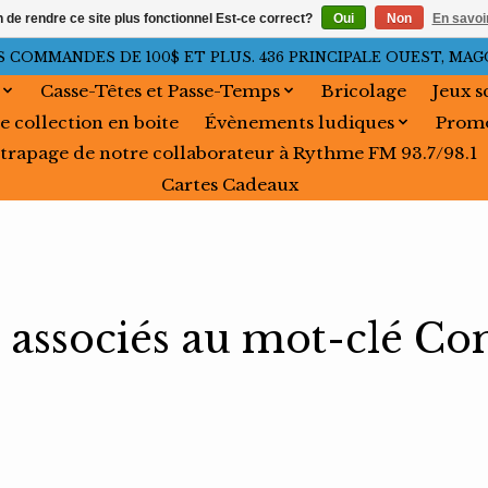
n de rendre ce site plus fonctionnel Est-ce correct?
Oui
Non
En savoir
OMMANDES DE 100$ ET PLUS. 436 PRINCIPALE OUEST, MAGOG, 
Casse-Têtes et Passe-Temps
Bricolage
Jeux s
e collection en boite
Évènements ludiques
Promo
trapage de notre collaborateur à Rythme FM 93.7/98.1
Cartes Cadeaux
 associés au mot-clé Co