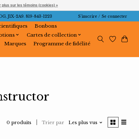
 plus sur les témoins (cookies) »
J1X-2A9. 819-843-1223
S’inscrire / Se connecter
cientifiques
Bonbons
tions
Cartes de collection
Marques
Programme de fidélité
nstructor
Trier par
Les plus vus
0 produits