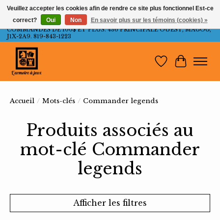
Veuillez accepter les cookies afin de rendre ce site plus fonctionnel Est-ce
correct?
Oui
Non
En savoir plus sur les témoins (cookies) »
LIVRAISON GRATUITE AU QUÉBEC ET ONTARIO POUR LES
COMMANDES DE 100$ ET PLUS. 436 PRINCIPALE OUEST, MAGOG,
J1X-2A9. 819-843-1223
Liste de souh
Panier
Accueil
/
Mots-clés
/
Commander legends
Produits associés au
mot-clé Commander
legends
Afficher les filtres