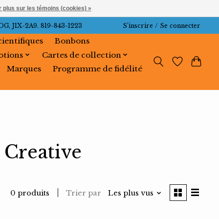
 plus sur les témoins (cookies) »
J1X-2A9. 819-843-1223
S’inscrire / Se connecter
cientifiques
Bonbons
tions
Cartes de collection
Marques
Programme de fidélité
 Creative
Trier par
Les plus vus
0 produits