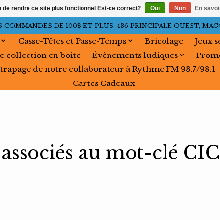
n de rendre ce site plus fonctionnel Est-ce correct?
Oui
Non
En savoir
OMMANDES DE 100$ ET PLUS. 436 PRINCIPALE OUEST, MAGOG, 
Casse-Têtes et Passe-Temps
Bricolage
Jeux s
e collection en boite
Évènements ludiques
Promo
trapage de notre collaborateur à Rythme FM 93.7/98.1
Cartes Cadeaux
 associés au mot-clé CIC