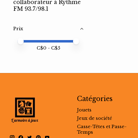
collaborateur à Rythme
FM 93.7/98.1
Prix
Prix minimum
Price maximum value
C$
0
- C$
5
Catégories
Jouets
Jeux de société
Casse-Têtes et Passe-
Temps