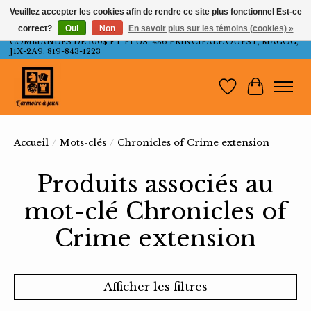
Veuillez accepter les cookies afin de rendre ce site plus fonctionnel Est-ce
correct?
Oui
Non
En savoir plus sur les témoins (cookies) »
LIVRAISON GRATUITE AU QUÉBEC ET ONTARIO POUR LES
COMMANDES DE 100$ ET PLUS. 436 PRINCIPALE OUEST, MAGOG,
J1X-2A9. 819-843-1223
Liste de souh
Panier
Accueil
/
Mots-clés
/
Chronicles of Crime extension
Produits associés au
mot-clé Chronicles of
Crime extension
Afficher les filtres