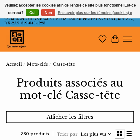
Veuillez accepter les cookies afin de rendre ce site plus fonctionnel Est-ce
correct?
Oui
Non
En savoir plus sur les témoins (cookies) »
LIVRAISON GRATUITE AU QUÉBEC ET ONTARIO POUR LES
COMMANDES DE 100$ ET PLUS. 436 PRINCIPALE OUEST, MAGOG,
J1X-2A9. 819-843-1223
Liste de souh
Panier
Accueil
/
Mots-clés
/
Casse-tête
Produits associés au
mot-clé Casse-tête
Afficher les filtres
380 produits
Trier par
Les plus vus