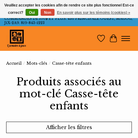
Veuillez accepter les cookies afin de rendre ce site plus fonctionnel Est-ce
correct?
Oui
Non
En savoir plus sur les témoins (cookies) »
LIVRAISON GRATUITE AU QUÉBEC ET ONTARIO POUR LES
COMMANDES DE 100$ ET PLUS. 436 PRINCIPALE OUEST, MAGOG,
J1X-2A9. 819-843-1223
Liste de souh
Panier
Accueil
/
Mots-clés
/
Casse-tête enfants
Produits associés au
mot-clé Casse-tête
enfants
Afficher les filtres