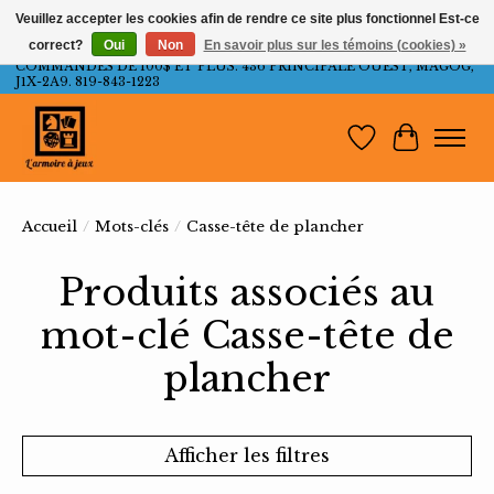
Veuillez accepter les cookies afin de rendre ce site plus fonctionnel Est-ce
correct?
Oui
Non
En savoir plus sur les témoins (cookies) »
LIVRAISON GRATUITE AU QUÉBEC ET ONTARIO POUR LES
COMMANDES DE 100$ ET PLUS. 436 PRINCIPALE OUEST, MAGOG,
J1X-2A9. 819-843-1223
Liste de souh
Panier
Accueil
/
Mots-clés
/
Casse-tête de plancher
Produits associés au
mot-clé Casse-tête de
plancher
Afficher les filtres