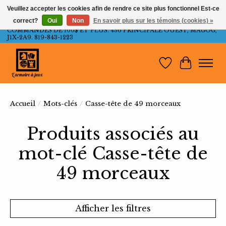
Veuillez accepter les cookies afin de rendre ce site plus fonctionnel Est-ce
correct?
Oui
Non
En savoir plus sur les témoins (cookies) »
LIVRAISON GRATUITE AU QUÉBEC ET ONTARIO POUR LES
COMMANDES DE 100$ ET PLUS. 436 PRINCIPALE OUEST, MAGOG,
J1X-2A9. 819-843-1223
Liste de souh
Panier
Accueil
/
Mots-clés
/
Casse-tête de 49 morceaux
Produits associés au
mot-clé Casse-tête de
49 morceaux
Afficher les filtres