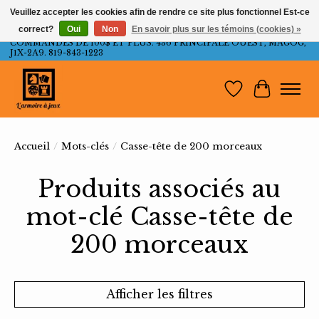
Veuillez accepter les cookies afin de rendre ce site plus fonctionnel Est-ce
correct?
Oui
Non
En savoir plus sur les témoins (cookies) »
LIVRAISON GRATUITE AU QUÉBEC ET ONTARIO POUR LES
COMMANDES DE 100$ ET PLUS. 436 PRINCIPALE OUEST, MAGOG,
J1X-2A9. 819-843-1223
Liste de souh
Panier
Accueil
/
Mots-clés
/
Casse-tête de 200 morceaux
Produits associés au
mot-clé Casse-tête de
200 morceaux
Afficher les filtres