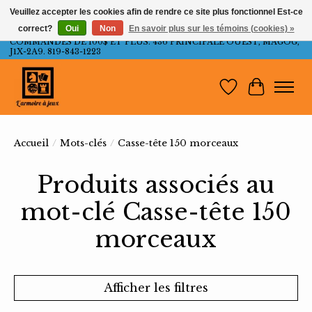
Veuillez accepter les cookies afin de rendre ce site plus fonctionnel Est-ce
correct?
Oui
Non
En savoir plus sur les témoins (cookies) »
LIVRAISON GRATUITE AU QUÉBEC ET ONTARIO POUR LES
COMMANDES DE 100$ ET PLUS. 436 PRINCIPALE OUEST, MAGOG,
J1X-2A9. 819-843-1223
Liste de souh
Panier
Accueil
/
Mots-clés
/
Casse-tête 150 morceaux
Produits associés au
mot-clé Casse-tête 150
morceaux
Afficher les filtres