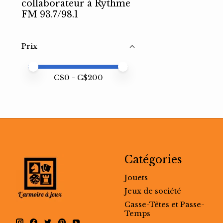
collaborateur à Rythme
FM 93.7/98.1
Prix
Prix minimum
Price maximum value
C$
0
- C$
200
Catégories
Jouets
Jeux de société
Casse-Têtes et Passe-
Temps