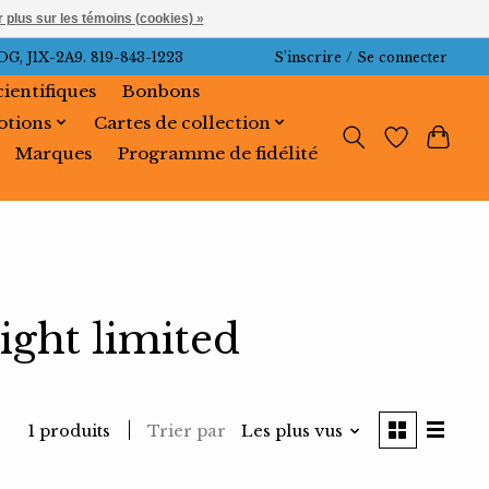
 plus sur les témoins (cookies) »
J1X-2A9. 819-843-1223
S’inscrire / Se connecter
cientifiques
Bonbons
tions
Cartes de collection
Marques
Programme de fidélité
ight limited
Trier par
Les plus vus
1 produits