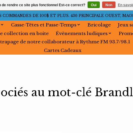
n de rendre ce site plus fonctionnel Est-ce correct?
Oui
Non
En savoir
OMMANDES DE 100$ ET PLUS. 436 PRINCIPALE OUEST, MAGOG, 
Casse-Têtes et Passe-Temps
Bricolage
Jeux s
e collection en boite
Évènements ludiques
Promo
trapage de notre collaborateur à Rythme FM 93.7/98.1
Cartes Cadeaux
sociés au mot-clé Brandl