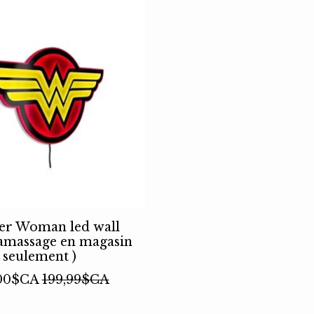
r Woman led wall
Ramassage en magasin
seulement )
,00$CA
199,99$CA