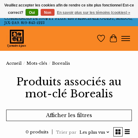
Veuillez accepter les cookies afin de rendre ce site plus fonctionnel Est-ce
correct?
Oui
Non
En savoir plus sur les témoins (cookies) »
LIVRAISON GRATUITE AU QUÉBEC ET ONTARIO POUR LES
COMMANDES DE 100$ ET PLUS. 436 PRINCIPALE OUEST, MAGOG,
J1X-2A9. 819-843-1223
Liste de souh
Panier
Accueil
/
Mots-clés
/
Borealis
Produits associés au
mot-clé Borealis
Afficher les filtres
0 produits
Trier par
Les plus vus