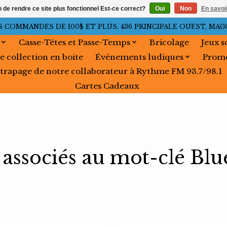
n de rendre ce site plus fonctionnel Est-ce correct?
Oui
Non
En savoir
OMMANDES DE 100$ ET PLUS. 436 PRINCIPALE OUEST, MAGOG, 
Casse-Têtes et Passe-Temps
Bricolage
Jeux s
e collection en boite
Évènements ludiques
Promo
trapage de notre collaborateur à Rythme FM 93.7/98.1
Cartes Cadeaux
 associés au mot-clé Bl