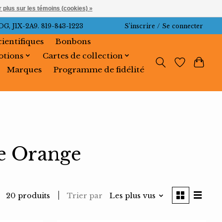
 plus sur les témoins (cookies) »
J1X-2A9. 819-843-1223
S’inscrire / Se connecter
cientifiques
Bonbons
tions
Cartes de collection
Marques
Programme de fidélité
ue Orange
Trier par
Les plus vus
20 produits