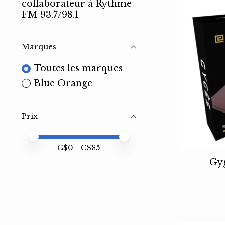
collaborateur à Rythme
FM 93.7/98.1
Marques
Toutes les marques
Blue Orange
Prix
Prix minimum
Price maximum value
C$
0
- C$
85
Gyg