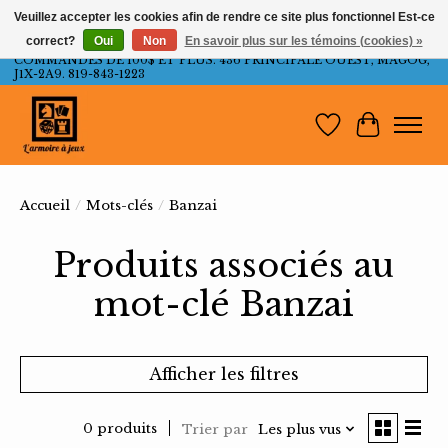
Veuillez accepter les cookies afin de rendre ce site plus fonctionnel Est-ce
correct?
Oui
Non
En savoir plus sur les témoins (cookies) »
LIVRAISON GRATUITE AU QUÉBEC ET ONTARIO POUR LES
COMMANDES DE 100$ ET PLUS. 436 PRINCIPALE OUEST, MAGOG,
J1X-2A9. 819-843-1223
Liste de souh
Panier
Accueil
/
Mots-clés
/
Banzai
Produits associés au
mot-clé Banzai
Afficher les filtres
0 produits
Trier par
Les plus vus