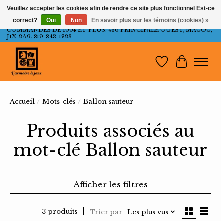
Veuillez accepter les cookies afin de rendre ce site plus fonctionnel Est-ce
correct?
Oui
Non
En savoir plus sur les témoins (cookies) »
LIVRAISON GRATUITE AU QUÉBEC ET ONTARIO POUR LES
COMMANDES DE 100$ ET PLUS. 436 PRINCIPALE OUEST, MAGOG,
J1X-2A9. 819-843-1223
Liste de souh
Panier
Accueil
/
Mots-clés
/
Ballon sauteur
Produits associés au
mot-clé Ballon sauteur
Afficher les filtres
3 produits
Trier par
Les plus vus