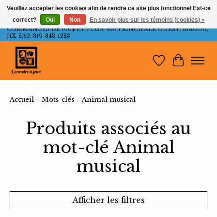
Veuillez accepter les cookies afin de rendre ce site plus fonctionnel Est-ce
correct?
Oui
Non
En savoir plus sur les témoins (cookies) »
LIVRAISON GRATUITE AU QUÉBEC ET ONTARIO POUR LES
COMMANDES DE 100$ ET PLUS. 436 PRINCIPALE OUEST, MAGOG,
J1X-2A9. 819-843-1223
Liste de souh
Panier
Accueil
/
Mots-clés
/
Animal musical
Produits associés au
mot-clé Animal
musical
Afficher les filtres