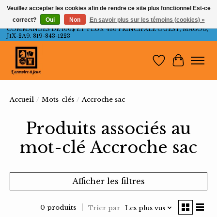
Veuillez accepter les cookies afin de rendre ce site plus fonctionnel Est-ce
correct?
Oui
Non
En savoir plus sur les témoins (cookies) »
LIVRAISON GRATUITE AU QUÉBEC ET ONTARIO POUR LES
COMMANDES DE 100$ ET PLUS. 436 PRINCIPALE OUEST, MAGOG,
J1X-2A9. 819-843-1223
Liste de souh
Panier
Accueil
/
Mots-clés
/
Accroche sac
Produits associés au
mot-clé Accroche sac
Afficher les filtres
0 produits
Trier par
Les plus vus