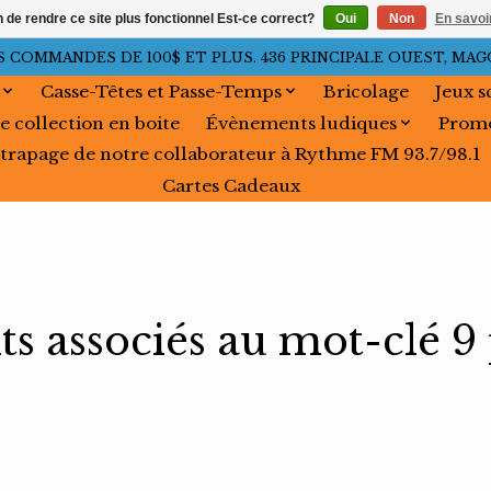
n de rendre ce site plus fonctionnel Est-ce correct?
Oui
Non
En savoir
OMMANDES DE 100$ ET PLUS. 436 PRINCIPALE OUEST, MAGOG, 
Casse-Têtes et Passe-Temps
Bricolage
Jeux s
e collection en boite
Évènements ludiques
Promo
trapage de notre collaborateur à Rythme FM 93.7/98.1
Cartes Cadeaux
ts associés au mot-clé 9