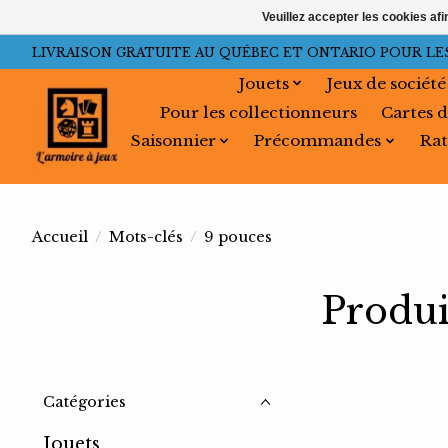
Veuillez accepter les cookies afi
LIVRAISON GRATUITE AU QUÉBEC ET ONTARIO POUR LES C
Jouets
Jeux de société
Pour les collectionneurs
Cartes d
Saisonnier
Précommandes
Rat
Accueil
/
Mots-clés
/
9 pouces
Produi
Catégories
Jouets