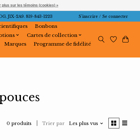
 plus sur les témoins (cookies) »
J1X-2A9. 819-843-1223
S’inscrire / Se connecter
cientifiques
Bonbons
tions
Cartes de collection
Marques
Programme de fidélité
 pouces
Trier par
Les plus vus
0 produits