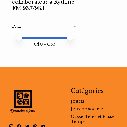
collaborateur à Rythme
FM 93.7/98.1
Prix
Prix minimum
Price maximum value
C$
0
- C$
5
Catégories
Jouets
Jeux de société
Casse-Têtes et Passe-
Temps