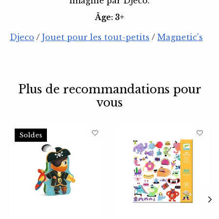
imaginé par Djeco.
Âge: 3+
Djeco
/
Jouet pour les tout-petits
/
Magnetic's
Plus de recommandations pour
vous
Articles du carrousel de produits
Soldes