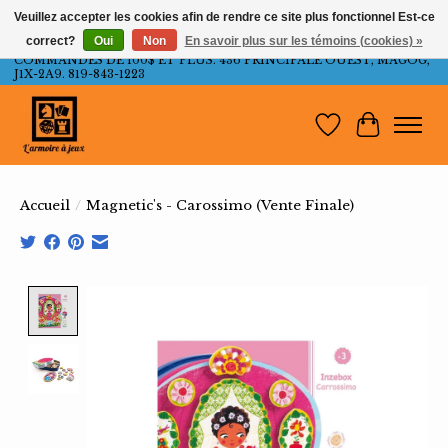
Veuillez accepter les cookies afin de rendre ce site plus fonctionnel Est-ce
correct?
Oui
Non
En savoir plus sur les témoins (cookies) »
LIVRAISON GRATUITE AU QUÉBEC ET ONTARIO POUR LES
COMMANDES DE 100$ ET PLUS. 436 PRINCIPALE OUEST, MAGOG,
J1X-2A9. 819-843-1223
Liste de souh
Panier
Accueil
/
Magnetic's - Carossimo (Vente Finale)
Product image slideshow Items